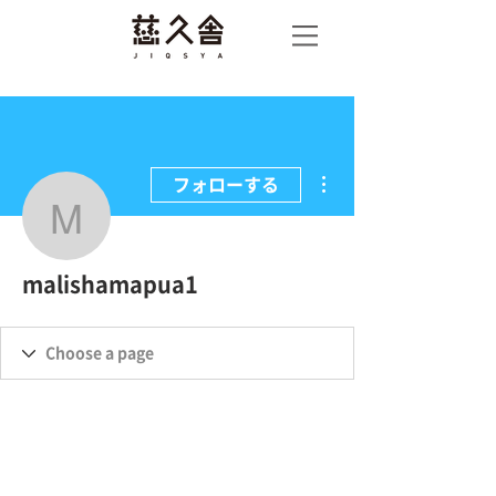
慈久
舎
その他
フォローする
malishamapua1
malishamapua1