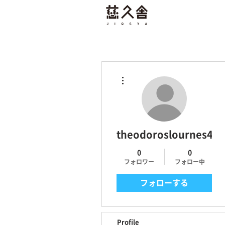
慈久舎
その他
theodoroslournes467
0
0
フォロワー
フォロー中
フォローする
Profile